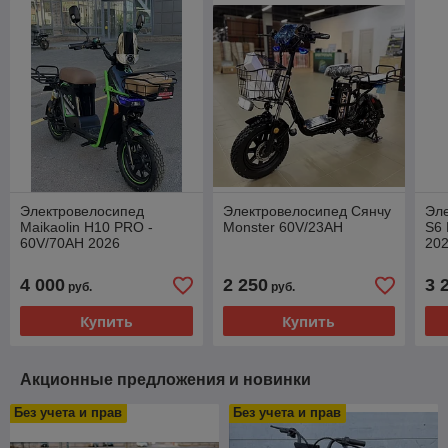
Электровелосипед
Электровелосипед Сянчу
Эле
Maikaolin H10 PRO -
Monster 60V/23AH
S6 
60V/70AH 2026
20
4 000
2 250
3 
руб.
руб.
Купить
Купить
Акционные предложения и новинки
Без учета и прав
Без учета и прав